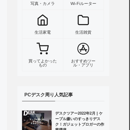
写真・カメラ
Wi-Fiルーター
生活家電
生活雑貨
買ってよかった
おすすめツー
もの
ル・アプリ
PCデスク周り人気記事
デスクツアー2022年2月 | ケ
ーブル嫌いのすっきりデス
ク！ガジェットブロガーの作
業環境