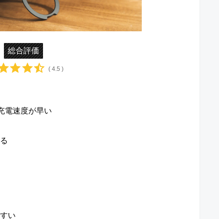
総合評価
( 4.5 )
で充電速度が早い
る
すい