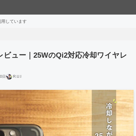
利用しています
ircle レビュー｜25WのQi2対応冷却ワイヤレ
10日
R.U.I