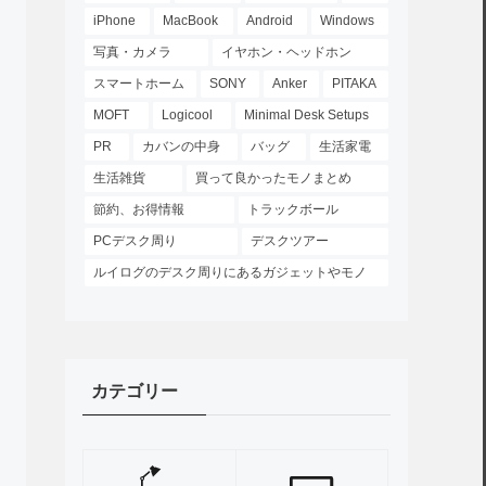
iPhone
MacBook
Android
Windows
写真・カメラ
イヤホン・ヘッドホン
スマートホーム
SONY
Anker
PITAKA
MOFT
Logicool
Minimal Desk Setups
PR
カバンの中身
バッグ
生活家電
生活雑貨
買って良かったモノまとめ
節約、お得情報
トラックボール
PCデスク周り
デスクツアー
ルイログのデスク周りにあるガジェットやモノ
カテゴリー