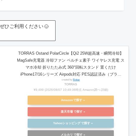
！ぜひご利用ください
TORRAS Ostand PolarCircle【Qi2 25W超高速・瞬間冷却】
MagSafe充電器 冷却ファン ペルチェ素子 ワイヤレス充電 ス
マホ冷却 折りたたみ式 360°回転スタンド 置くだけ
iPhone17/16シリーズ Airpods対応 PES認証済み（ブラッ
created by
Rinker
ク）
TORRAS
¥9,499
(2026/08/07 10:49:36時点 Amazon調べ-
詳細)
Amazon
楽天市場
Yahooショッピング
メルカリ