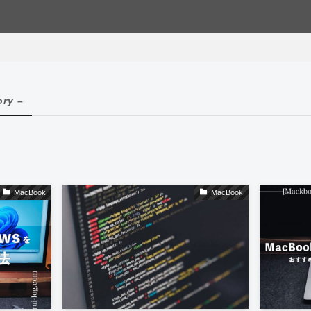
ory –
MacBook
MacBook