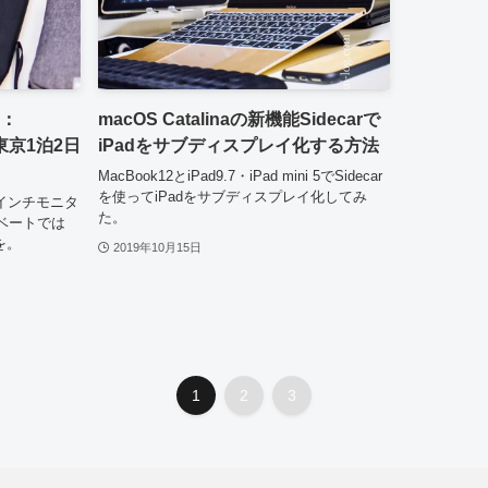
身：
macOS Catalinaの新機能Sidecarで
7で東京1泊2日
iPadをサブディスプレイ化する方法
MacBook12とiPad9.7・iPad mini 5でSidecar
を使ってiPadをサブディスプレイ化してみ
7インチモニタ
た。
ベートでは
）を。
2019年10月15日
1
2
3