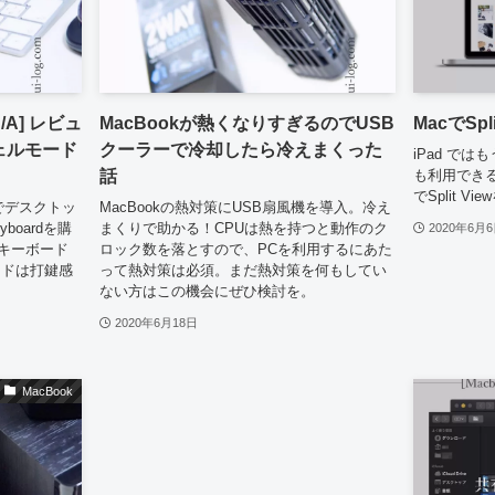
2J/A] レビュ
MacBookが熱くなりすぎるのでUSB
MacでSp
シェルモード
クーラーで冷却したら冷えまくった
iPad ではも
話
も利用できる
でSplit 
ドでデスクトッ
MacBookの熱対策にUSB扇風機を導入。冷え
boardを購
まくりで助かる！CPUは熱を持つと動作のク
2020年6月
正キーボード
ロック数を落とすので、PCを利用するにあた
ードは打鍵感
って熱対策は必須。まだ熱対策を何もしてい
ない方はこの機会にぜひ検討を。
2020年6月18日
MacBook