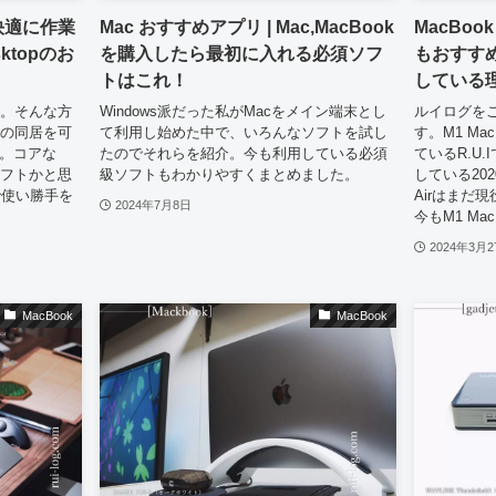
を快適に作業
Mac おすすめアプリ | Mac,MacBook
MacBoo
sktopのお
を購入したら最初に入れる必須ソフ
もおすす
トはこれ！
している
使う。そんな方
Windows派だった私がMacをメイン端末とし
ルイログを
wsの同居を可
て利用し始めた中で、いろんなソフトを試し
す。M1 Ma
op。コアな
たのでそれらを紹介。今も利用している必須
ているR.U
ソフトかと思
級ソフトもわかりやすくまとめました。
している202
で使い勝手を
Airはまだ
2024年7月8日
今もM1 Mac
2024年3月2
MacBook
MacBook