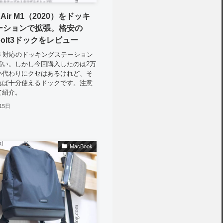
k Air M1（2020）をドッキ
ーションで拡張。格安の
rbolt3ドックをレビュー
bolt3 対応のドッキングステーション
高い。しかし今回購入したのは2万
い代わりにクセはあるけれど、そ
れば十分使えるドックです。注意
て紹介。
15日
MacBook