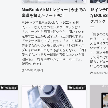
MacBook Air M1 レビュー | 今までの
15インチ
常識を超えたノートPC！
なMOLE
クパック
M1チップ搭載MacBook Air（2020）を購
ー
入・・・なんだこのモンスターマシンは！
「スリープから画面を開いたら、開いている
「飽きのこ
途中で立ち上がり完了という圧倒的な早さ」
かりしていて
「サクサク動くアプリたち」「メモリ8GBモ
入るサイズ
デルでも余裕のメモリ使用率」「外部ディス
いデザイン
プレイに画面出力しても熱くならない」「2日
く、重さを
使ってもバッテリー残量が70%以上という電
して見つけた
池持ち」「打ちやすいシザーキーボード」。
購入レビュ
驚愕の1台です。
いるので使
2020年12月9日
2020年9月1
MacBook
MacBook