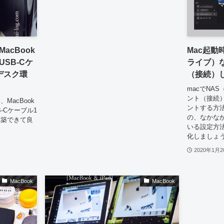
acBook
Mac起動
SB-Cケ
ライブ）
デスク環
（接続）
macでNA
ント（接続
MacBook
ントする方
-Cケーブル1
の、なかな
構築できて良
いる設定方
化しましょ
2020年1月2
MacBook
MacBook