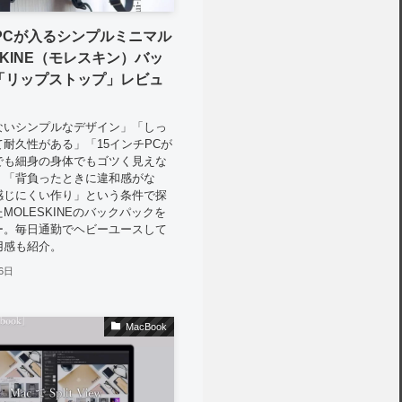
PCが入るシンプルミニマル
SKINE（モレスキン）バッ
「リップストップ」レビュ
ないシンプルなデザイン」「しっ
耐久性がある」「15インチPCが
でも細身の身体でもゴツく見えな
」「背負ったときに違和感がな
感じにくい作り」という条件で探
MOLESKINEのバックパックを
ー。毎日通勤でヘビーユースして
用感も紹介。
6日
MacBook