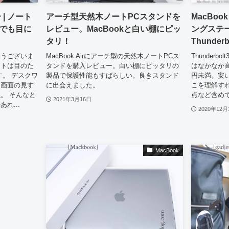
ー | ノート
アーチ型天然木ノートPCスタンドを
MacBoo
でも目に
レビュー。MacBookと白い棚にピッ
ングステ
タリ！
Thunde
とうございま
MacBook Airにアーチ型の天然木ノートPCス
Thunder
イトは目のた
タンドを購入レビュー。白い棚にピッタリの
はなかなか
す。 デスクワ
製品で保護性能もすばらしい。良きスタンド
円未満。安
と画面の見す
に出会えました。
こを理解す
。 そんなと
点など含め
2021年3月16日
れ...
2020年12月
MacBook