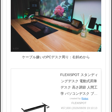
ケーブル嫌いのPCデスク周り：右斜めから
FLEXISPOT スタンディ
ングデスク 電動式昇降
デスク 高さ調節 人間工
学 パソコンデスク ブラ
created by
Rinker
ック ゲーミングデスク
FLEXISPOT
E7B
¥57,000
(2026/08/09 19:10:13