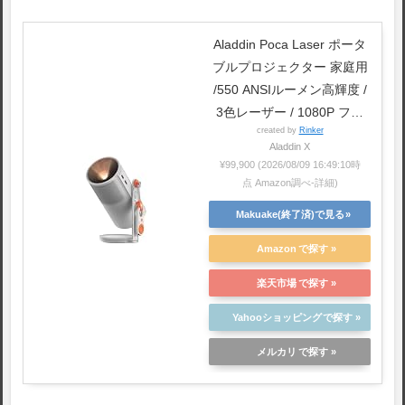
Aladdin Poca Laser ポータ
ブルプロジェクター 家庭用
/550 ANSIルーメン高輝度 /
3色レーザー / 1080P フル
created by
Rinker
HD解像度/Netflix対
Aladdin X
応/Harman Kardonスピーカ
¥99,900
(2026/08/09 16:49:10時
ー内蔵 / 110% DCI P3色域
点 Amazon調べ-
詳細)
カバー率 / 最大120インチ投
Makuake(終了済)で見る
影 / 360°回転ジンバル/バッ
テリー内蔵/天井投影 小型
Amazon
ホームシアター アラジンⅩ
楽天市場
Yahooショッピング
メルカリ