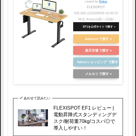
created by
Rinker
FLEXISPOT
¥35,800
(2026/08/09 16:49:10
時点 Amazon調べ-
詳細)
EF1を公式サイト
Amazon
楽天市場
Yahooショッピング
メルカリ
あわせて読みたい
FLEXISPOT EF1 レビュー |
電動昇降式スタンディングデ
スク/耐荷重70kg/コスパ◎で
導入しやすい！