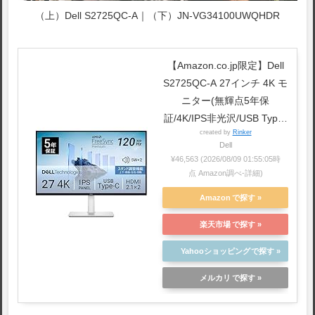
（上）Dell S2725QC-A｜（下）JN-VG34100UWQHDR
【Amazon.co.jp限定】Dell
S2725QC-A 27インチ 4K モ
ニター(無輝点5年保
証/4K/IPS非光沢/USB Type-
created by
Rinker
Cx1,HDMIx2/sRGB
Dell
99%/4ms,120Hz/FreeSync
¥46,563
(2026/08/09 01:55:05時
Premium/HDR10/内蔵スピ
点 Amazon調べ-
詳細)
ーカー/縦横回転,高さ調整)
Amazon
楽天市場
Yahooショッピング
メルカリ