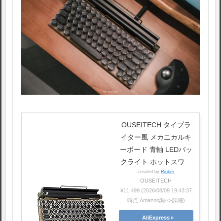
OUSEITECH タイプラ
イター風 メカニカルキ
ーボード 青軸 LEDバッ
クライト ホットスワッ
created by
Rinker
プ対応 83キー防衝突
OUSEITECH
BT5.0 防水防塵 ワイヤ
¥11,499
(2026/08/09 19:43:37
レス レトロなデザイン
時点 Amazon調べ-
詳細)
75%レイアウト オフィ
AliExpress