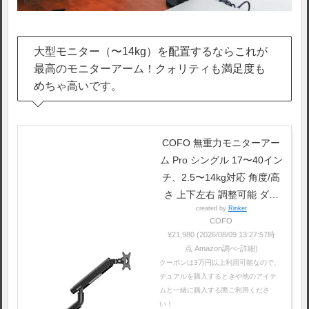
大型モニター（〜14kg）を配置するならこれが
最高のモニターアーム！クォリティも満足度も
めちゃ高いです。
COFO 無重力モニターアー
ム Pro シングル 17〜40イン
チ、2.5〜14kg対応 角度/高
さ 上下左右 調整可能 ダブ
created by
Rinker
ルメカニカルスプリング式
COFO
デスク設置用 スチール アル
¥21,980
(2026/08/09 13:27:57時
ミ合金製 (ブラック)
点 Amazon調べ-
詳細)
クーポンは3万円以上利用可能なので、
デュアルを購入するときや他のアイテ
ムと一緒に購入する際ご利用くださ
い！