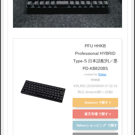
PFU HHKB
Professional HYBRID
Type-S 日本語配列／墨
PD-KB820BS
created by
Rinker
HHKB
¥36,850
(2026/08/09 07:32:10
時点 Amazon調べ-
詳細)
Amazon
楽天市場
Yahooショッピング