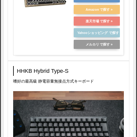
ス/自宅用 パンクスタイ
ル 円型キーキャップ お
Amazon
しゃれ
楽天市場
Win/Mac/Android/IOS/L
INUX/VISTA対応 技適認
Yahooショッピング
証取得(木質系カラー)
メルカリ
HHKB Hybrid Type-S
嗜好の最高級 静電容量無接点方式キーボード