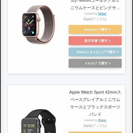
ル)- 44mmゴールドアルミ
ニウムケースとピンクサン
created by
Rinker
ドスポーツループ
Apple(アップル)
MTVX2J/A
Amazon
楽天市場
Yahooショッピング
メルカリ
Apple Watch Sport 42mmス
ペースグレイアルミニウム
ケースとブラックスポーツ
バンド
created by
Rinker
Apple(アップル)