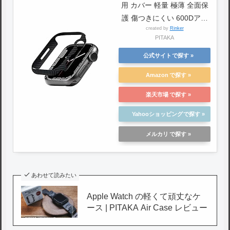
用 カバー 軽量 極薄 全面保
護 傷つきにくい 600Dアラ
created by
Rinker
ミド繊維 カーボン風 デザイ
PITAKA
ン 脱着簡単 41ミリ Air
Case ブラック
公式サイト
Amazon
楽天市場
Yahooショッピング
メルカリ
あわせて読みたい
Apple Watch の軽くて頑丈なケ
ース | PITAKA Air Case レビュー