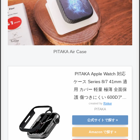
PITAKA Air Case
PITAKA Apple Watch 対応
ケース Series 8/7 41mm 適
用 カバー 軽量 極薄 全面保
護 傷つきにくい 600Dアラ
created by
Rinker
ミド繊維 カーボン風 デザイ
PITAKA
ン 脱着簡単 41ミリ Air
Case ブラック
公式サイト
Amazon