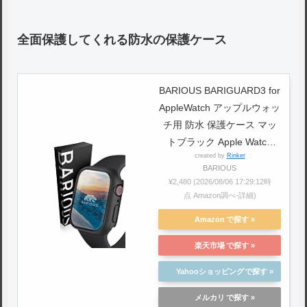
全面保護してくれる防水の保護ケース
BARIOUS BARIGUARD3 for
AppleWatch アップルウォッ
チ用 防水 保護ケース マッ
トブラック Apple Watch
created by
Rinker
Series6 Series5 Series4 SE
BARIOUS
対応 44mm
¥2,480
(2026/08/06 17:29:12時
点 Amazon調べ-
詳細)
Amazon
楽天市場
Yahooショッピング
メルカリ