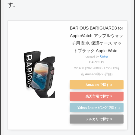
す。
BARIOUS BARIGUARD3 for
AppleWatch アップルウォッ
チ用 防水 保護ケース マッ
トブラック Apple Watch
created by
Rinker
Series6 Series5 Series4 SE
BARIOUS
対応 44mm
¥2,480
(2026/08/06 17:29:12時
点 Amazon調べ-
詳細)
Amazon
楽天市場
Yahooショッピング
メルカリ