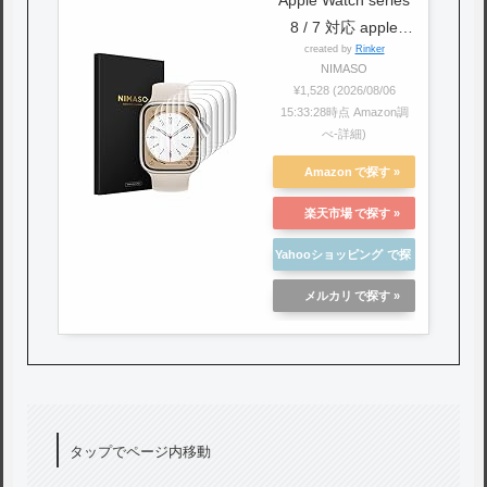
8 / 7 対応 apple
created by
Rinker
watch 8 / 7 保護フィ
NIMASO
ルム アップルウォッ
¥1,528
(2026/08/06
チ 用 NSW21J361
15:33:28時点 Amazon調
べ-
詳細)
Amazon
楽天市場
Yahooショッピング
メルカリ
タップでページ内移動