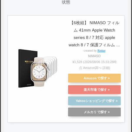
状態
【6枚組】 NIMASO フィル
ム 41mm Apple Watch
series 8 / 7 対応 apple
watch 8 / 7 保護フィルム ア
created by
Rinker
ップルウォッチ 用
NIMASO
NSW21J361
¥1,528
(2026/08/06 15:33:28時
点 Amazon調べ-
詳細)
Amazon
楽天市場
Yahooショッピング
メルカリ