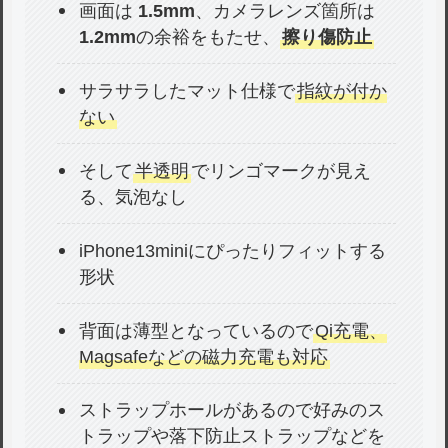
画面は
1.5mm
、カメラレンズ箇所は
1.2mm
の余裕をもたせ、
擦り傷防止
サラサラしたマット仕様で
指紋が付か
ない
そして
半透明
でリンゴマークが見え
る、気泡なし
iPhone13miniにぴったりフィットする
形状
背面は薄型となっているので
Qi充電、
Magsafeなどの磁力充電も対応
ストラップホールがあるので好みのス
トラップや落下防止ストラップなどを