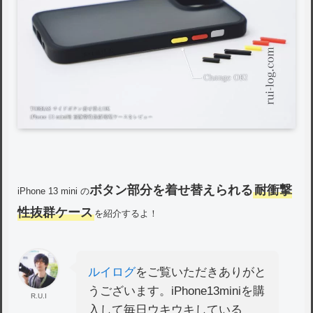
ボタン部分を着せ替えられる
耐衝撃
iPhone 13 mini の
性抜群ケース
を紹介するよ！
ルイログ
をご覧いただきありがと
うございます。iPhone13miniを購
R.U.I
入して毎日ウキウキしている