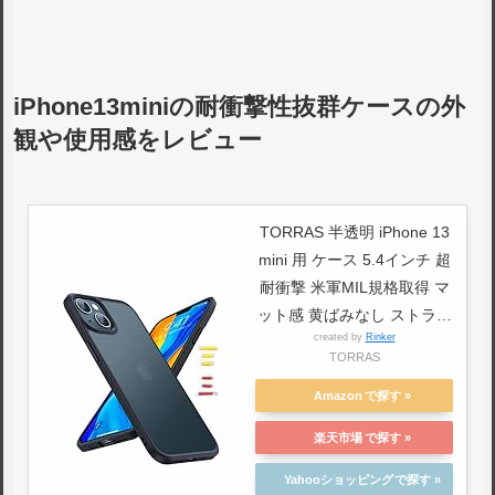
iPhone13miniの耐衝撃性抜群ケースの外
観や使用感をレビュー
TORRAS 半透明 iPhone 13
mini 用 ケース 5.4インチ 超
耐衝撃 米軍MIL規格取得 マ
ット感 黄ばみなし ストラッ
created by
Rinker
プホール付き 画面保護 レン
TORRAS
ズ保護 アイフォン 13 ミニ
用 カバー マットブランク
Amazon
Guardian
楽天市場
Yahooショッピング