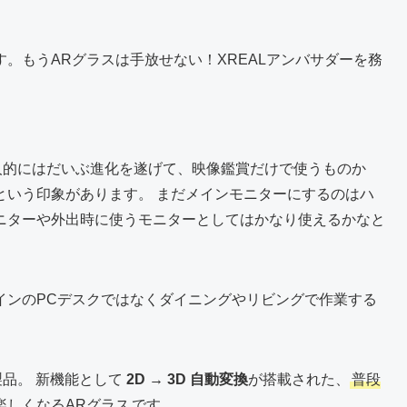
。もうARグラスは手放せない！XREALアンバサダーを務
人的にはだいぶ進化を遂げて、映像鑑賞だけで使うものか
という印象があります。 まだメインモニターにするのはハ
ニターや外出時に使うモニターとしてはかなり使えるかなと
インのPCデスクではなくダイニングやリビングで作業する
製品。 新機能として
2D → 3D 自動変換
が搭載された、
普段
楽しくなるARグラス
です。