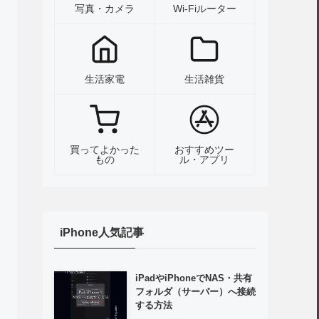
写真・カメラ
Wi-Fiルーター
生活家電
生活雑貨
買ってよかった
おすすめツー
もの
ル・アプリ
iPhone人気記事
iPadやiPhoneでNAS・共有
フォルダ（サーバー）へ接続
する方法