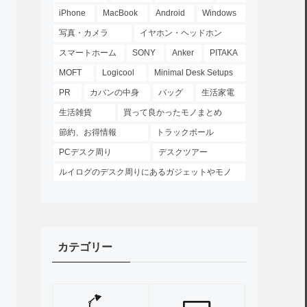
iPhone
MacBook
Android
Windows
写真・カメラ
イヤホン・ヘッドホン
スマートホーム
SONY
Anker
PITAKA
MOFT
Logicool
Minimal Desk Setups
PR
カバンの中身
バッグ
生活家電
生活雑貨
買って良かったモノまとめ
節約、お得情報
トラックボール
PCデスク周り
デスクツアー
ルイログのデスク周りにあるガジェットやモノ
カテゴリー