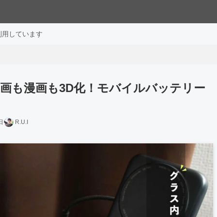
利用しています
も動画も漫画も3D化！モバイルバッテリー
日
R.U.I