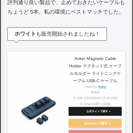
評判通り良い製品で、止めておきたいケーブルも
ちょうど 5本。私の環境にベストマッチでした。
ホワイト
も販売開始されましたね！
Anker Magnetic Cable
Holder マグネット式 ケーブ
ルホルダー ライトニングケ
ーブル USB-C ケーブル
created by
Rinker
Micro USB ケーブル 他対応
Anker
(ブルー)
¥1,690
(2026/08/09 13:46:28時
点 Amazon調べ-
詳細)
公式サイト
Amazon