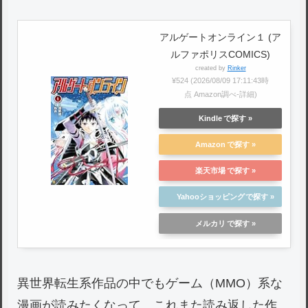
アルゲートオンライン１ (ア
ルファポリスCOMICS)
created by
Rinker
¥524
(2026/08/09 17:11:43時
点 Amazon調べ-
詳細)
Kindle
Amazon
楽天市場
Yahooショッピング
メルカリ
異世界転生系作品の中でもゲーム（MMO）系な
漫画が読みたくなって、これまた読み返した作