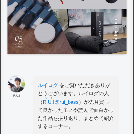
ルイログ
をご覧いただきありが
とうございます。ルイログの人
R.U.I
ルイ
（
R.U.I
@rui_bass
）が先月買っ
て良かったモノや読んで面白かっ
た作品を振り返り、まとめて紹介
するコーナー。