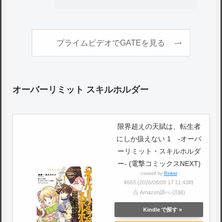
プライムビデオでGATEを見る
オーバーリミット スキルホルダー
限界超えの天賦は、転生者
にしか扱えない 1 ‐オーバ
ーリミット・スキルホルダ
ー‐ (電撃コミックスNEXT)
created by
Rinker
¥663
(2026/08/09 17:11:43時
点 Amazon調べ-
詳細)
Kindle