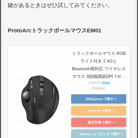
鍵があるときはぜひ試してみてください。
ProtoArcトラックボールマウスEM01
トラックボールマウス RGB
ライト付き 2.4Gと
Bluetooth両対応 ワイヤレス
マウス 3段階調節DPI 7ボタ
created by
Rinker
ン トラックボールマウス
ProtoArc
windows mac iPad対応 USB
充電式 900mAh電池搭載 静
AliExpress
音 長時間PC作業自宅 ブラ
Amazon
ック
楽天市場
Yahooショッピング