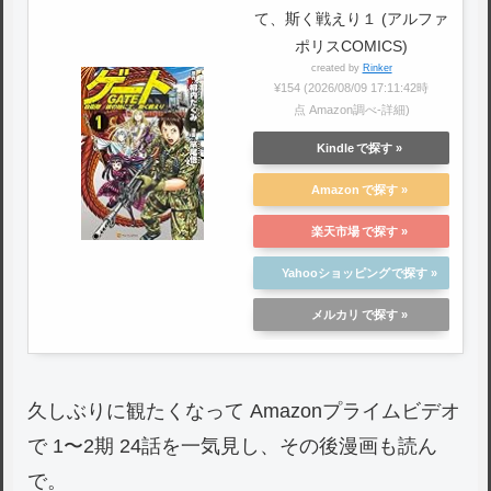
て、斯く戦えり１ (アルファ
ポリスCOMICS)
created by
Rinker
¥154
(2026/08/09 17:11:42時
点 Amazon調べ-
詳細)
Kindle
Amazon
楽天市場
Yahooショッピング
メルカリ
久しぶりに観たくなって Amazonプライムビデオ
で 1〜2期 24話を一気見し、その後漫画も読ん
で。