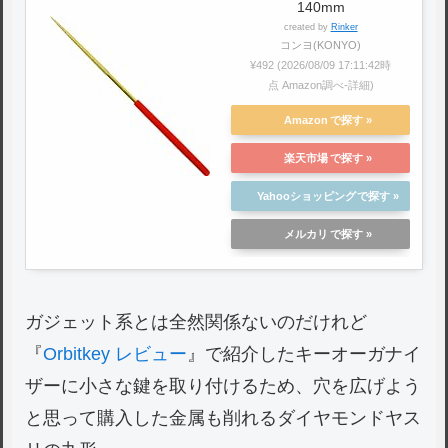
140mm
created by
Rinker
コンヨ(KONYO)
¥492
(2026/08/09 17:11:42時
点 Amazon調べ-
詳細)
Amazon
楽天市場
Yahooショッピング
メルカリ
ガジェット系とは全然関係ないのだけれど
『
Orbitkey レビュー
』で紹介したキーオーガナイ
ザーに小さな鍵を取り付けるため、穴を広げよう
と思って購入した金属も削れるダイヤモンドヤス