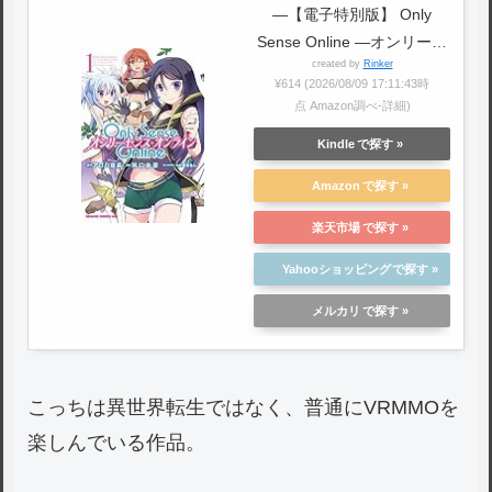
―【電子特別版】 Only
Sense Online ―オンリーセ
created by
Rinker
ンス・オンライン― (ドラゴ
¥614
(2026/08/09 17:11:43時
ンコミックスエイジ)
点 Amazon調べ-
詳細)
Kindle
Amazon
楽天市場
Yahooショッピング
メルカリ
こっちは異世界転生ではなく、普通にVRMMOを
楽しんでいる作品。