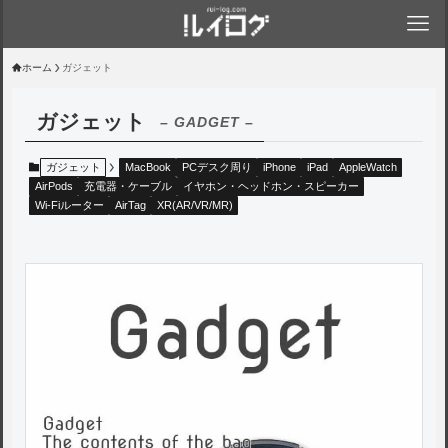
ホーム
ガジェット
ガジェット
– GADGET –
ガジェット
MacBook
PCデスク周り
iPhone
iPad
AppleWatch
AirPods
充電器・ケーブル
イヤホン・ヘッドホン・スピーカー
Wi-Fiルーター
AirTag
XR(AR/VR/MR)