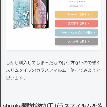
created by
Rinker
フッ素コーティング 防指紋
shizuka-will-
高透過 液晶保護ガラス アッ
プル iPhoneXs Max アイフ
Amazon
ォンXs マックス フィルム
楽天市場
（黒色）
Yahooショッピング
メルカリ
しかし購入してしまったものは仕方ないので暫く
スリムタイプのガラスフィルム、使ってみようと
思います。
shizuka製防指紋加工ガラスフィルムを装