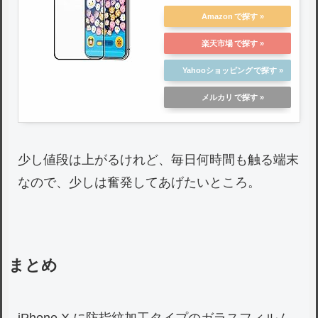
ィルム 強化 【日本製素材旭
硝子製】 極薄0.3mm 9H硬
Amazon
度 指紋防止 耐衝撃 5.8イン
楽天市場
チ
Yahooショッピング
メルカリ
少し値段は上がるけれど、毎日何時間も触る端末
なので、少しは奮発してあげたいところ。
まとめ