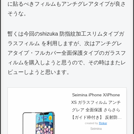
に貼るべきフィルムもアンチグレアタイプが良さ
そうな。
暫くは今回のshizuka 防指紋加工スリムタイプガ
ラスフィルム を利用しますが、次はアンチグレ
アタイプ・フルカバー全面保護タイプのガラスフ
ィルムを購入しようと思うので、その時はまたレ
ビューしようと思います。
Seimina iPhone X/iPhone
XS ガラスフィルム アンチ
グレア 全面保護 さらさら
【ガイド枠付き】 反射防止
created by
Rinker
3D フルカバー 液晶保護フ
Seimina
ィルム 強化 【日本製素材旭