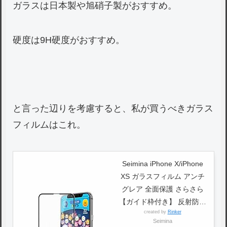
ガラスは日本製や旭硝子製がおすすめ。
硬度は9H硬度がおすすめ。
と言った辺りを考慮すると、私が買うべきガラス
フィルムはこれ。
Seimina iPhone X/iPhone
XS ガラスフィルム アンチ
グレア 全面保護 さらさら
【ガイド枠付き】 反射防止
created by
Rinker
3D フルカバー 液晶保護フ
Seimina