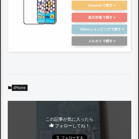
硝子製】 極薄0.3mm 9H硬
Amazon
度 指紋防止 耐衝撃 5.8イン
楽天市場
チ
Yahooショッピング
メルカリ
iPhone
この記事が気に入ったら
フォローしてね！