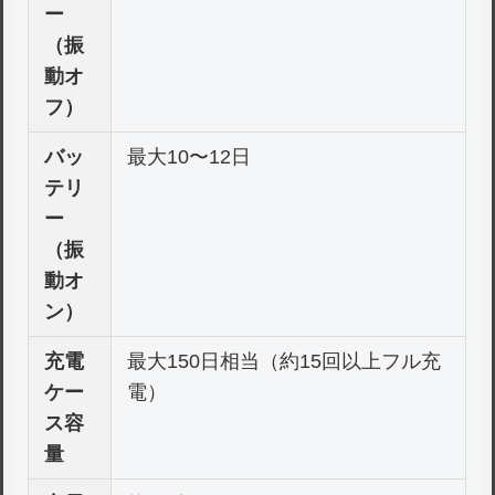
ー
（振
動オ
フ）
バッ
最大10〜12日
テリ
ー
（振
動オ
ン）
充電
最大150日相当（約15回以上フル充
ケー
電）
ス容
量