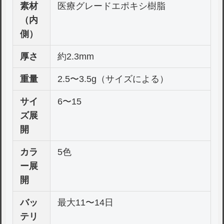
素材
医療グレードエポキシ樹脂
（内
側）
厚さ
約2.3mm
重量
2.5〜3.5g（サイズによる）
サイ
6〜15
ズ展
開
カラ
5色
ー展
開
バッ
最大11〜14日
テリ