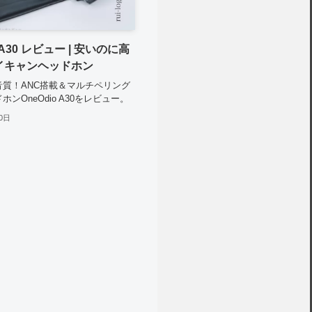
o A30 レビュー | 安いのに高
イキャンヘッドホン
音質！ANC搭載＆マルチペリング
ンOneOdio A30をレビュー。
0日