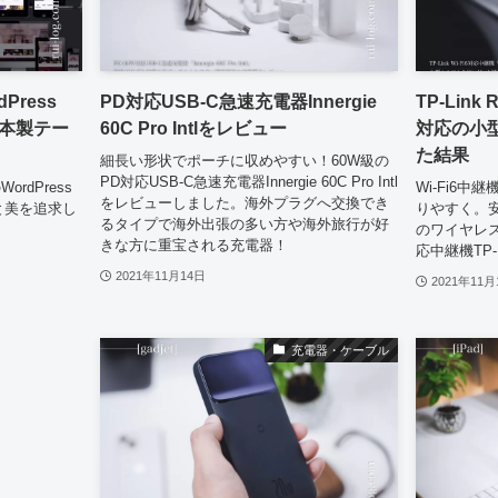
ress
PD対応USB-C急速充電器Innergie
TP-Link
本製テー
60C Pro Intlをレビュー
対応の小型
た結果
細長い形状でポーチに収めやすい！60W級の
PD対応USB-C急速充電器Innergie 60C Pro Intl
rdPress
Wi-Fi6中
をレビューしました。海外プラグへ交換でき
能と美を追求し
りやすく。
るタイプで海外出張の多い方や海外旅行が好
のワイヤレス
きな方に重宝される充電器！
応中継機TP-
2021年11月14日
2021年11月
充電器・ケーブル