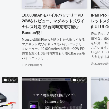
10,000mAhモバイルバッテリーPD
iPad P
20Wをレビュー。マグネット式ワイ
レットス
ヤレス対応で3台同時充電可能な
(LULULO
Baseus製！
iPad Pr
便利な、磁
Magsafe対応iPhoneを購入したら欲しくなる
を紹介！ 
マグネット式ワイヤレスモバイルバッテリー
ございます。
をレビュー。10,000mAhの大容量で20W PD
いるR.U.I
充電も対応し3台同時充電も可能なBaseusモ
入力をするよ
バイルバッテリー。
2021年10月
2021年10月7日
iPhone
iPhone