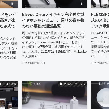
タンドをレビ
Elevoc Clearノイキャン完全独立型
FLEXIS
！高さが出
イヤホンをレビュー。周りの音を拾
式のスタ
たみ式で
わない最強の通話品質！
デスク環
周りの音を拾わない通話ノイズキャンセリン
FLEXIS
グ機能も搭載したANCノイキャン完全独立型
ュー。ケー
PCスタンド
イヤホン。Elevoc Clearをレビューしまし
て、FLEX
Cデスク環境
た！最強のWEB会議・通話用イヤホンです
電動昇降な
PCスタンドをレ
ね、これは。2021年12月15日14時、Makuake
立ち姿勢の
いけれど利用
で支援開始！
い・・・！
ないので安定
2021年12月15日
2021年12月
ブログ運営
充電器・ケーブル