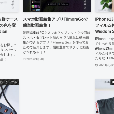
性抜群ケース
スマホ動画編集アプリFilmoraGoで
iPhone
ンの色を変
簡単動画編集！
フィルム付
ian
Wisdom S
動画編集はPC？スマホ？タブレット？今回は
スマホ・タブレット派の方でも簡単に動画編
iPhone
集ができるアプリ「Filmora Go」を使ってみ
でしっかり
なのをお探し？
たので紹介します。機能豊富でサクッと動画
iPhone1
ボタンパーツ
が作れちゃう！
ィルム付き
紹介します。
たりなTOR
最高！
2021年9月28日
2021年9月2
器・ケーブル