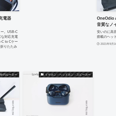
速充電器
OneOdi
音質なノ
ー。USB-C
安いのに高
豊富な対応充電
搭載のヘッドホ
 to Cケー
2021年9月1
ん折りたたみ
Wi-Fiルーター
イヤホン・ヘッドホン・スピーカー