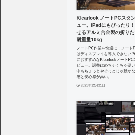
Klearlook ノートPCス
ュー。iPadにもぴったり
せるアルミ合金製の折りた
耐重量10kg
ノートPC作業を快適に！ノート
はディスプレイを導入できないP
におすすめなKlearlookノート
ビュー。調整はめちゃくちゃ硬
中もちょっとやそっとじゃ動か
感と安心感が高い。
2021年12月21日