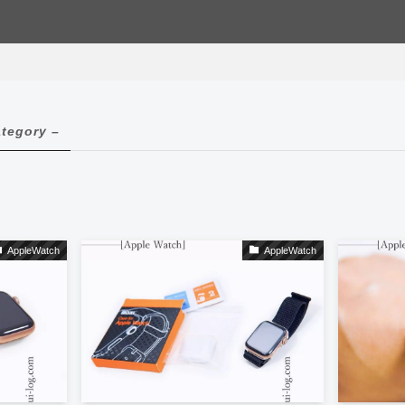
ategory –
AppleWatch
AppleWatch