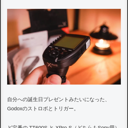
自分への誕生日プレゼントみたいになった、
Godoxのストロボとトリガー。
ど定番の TT600S と XPro-S（どちらもSony用）