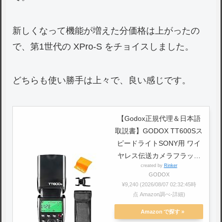
新しくなって機能が増えた分価格は上がったの
で、第1世代の XPro-S をチョイスしました。
どちらも使い勝手は上々で、良い感じです。
【Godox正規代理＆日本語
取説書】GODOX TT600Sス
ピードライトSONY用 ワイ
ヤレス伝送カメラフラッシ
created by
Rinker
ュハイスピードシンクロマ
GODOX
スタースレーブマル内蔵2.4
¥9,240
(2026/08/07 02:32:45時
Gカメラフラッシュfor ソニ
点 Amazon調べ-
詳細)
ー デジタルSLR 7 a7r a7II
Amazon
a7RII a58 a99 [並行輸入品]