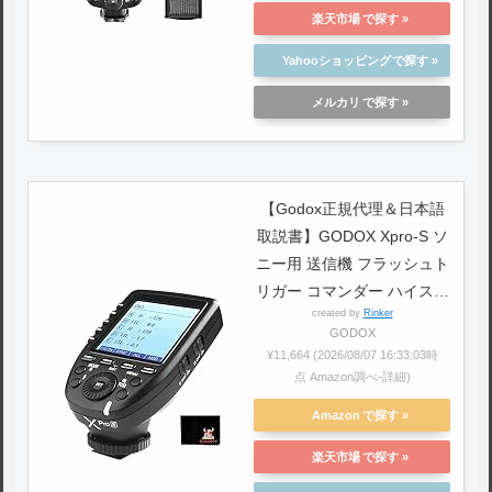
楽天市場
Yahooショッピング
メルカリ
【Godox正規代理＆日本語
取説書】GODOX Xpro-S ソ
ニー用 送信機 フラッシュト
リガー コマンダー ハイスピ
created by
Rinker
ードシンクロ1/8000s Sony
GODOX
一眼レフカメラ対応 超大
¥11,664
(2026/08/07 16:33:03時
LCDスクリーン ゴドックス
点 Amazon調べ-
詳細)
クリップオン モノブロック
Amazon
ストロボ適用 [並行輸入品]
楽天市場