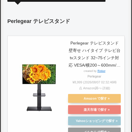
Perlegear テレビスタンド
Perlegear テレビスタンド
壁寄せ ハイタイプ テレビ台
tvスタンド 32~75インチ対
応 VESA/横200～600mm/縦
created by
Rinker
100～400mm 耐荷重40kg
Perlegear
高さ調節可能 左右35°首振
¥8,999
(2026/08/07 02:32:46時
り可能 家用/学校/ビジネス
点 Amazon調べ-
詳細)
展示用/病院業務用 ブラック
Amazon
PGFS02
楽天市場
Yahooショッピング