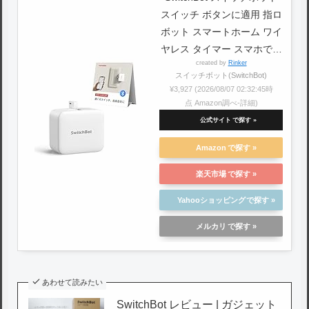
スイッチ ボタンに適用 指ロ
ボット スマートホーム ワイ
ヤレス タイマー スマホで遠
created by
Rinker
隔操作 Alexa, Google
スイッチボット(SwitchBot)
Home, Siri, IFTTTなどに対
¥3,927
(2026/08/07 02:32:45時
応（ハブ必要）
点 Amazon調べ-
詳細)
公式サイト
Amazon
楽天市場
Yahooショッピング
メルカリ
あわせて読みたい
SwitchBot レビュー | ガジェット