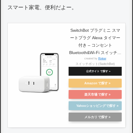
スマート家電、便利だよー。
SwitchBot プラグミニ スマ
ートプラグ Alexa タイマー
付き – コンセント
Bluetooth&Wi-Fi スイッチボ
created by
Rinker
ット タイマー 遠隔操作 消
スイッチボット(SwitchBot)
費電力統計 音声コントロー
公式サイト
ル スマートホーム Alexa
Google Home IFTTT Siriに
Amazon
対応
楽天市場
Yahooショッピング
メルカリ