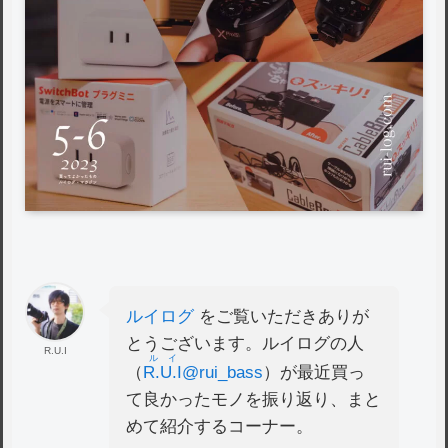
ルイログ
をご覧いただきありが
とうございます。ルイログの人
R.U.I
ルイ
（
R.U.I
@rui_bass
）が最近買っ
て良かったモノを振り返り、まと
めて紹介するコーナー。