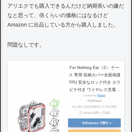
アリエクでも購入できるんだけど納期長いの嫌だ
なと思って、倍くらいの価格にはなるけど
Amazon に出品している方から購入しました。
問題なしです。
For Nothing Ear（2） ケー
ス 専用 収納カバー全面保護
TPU 安全なロック付き カラ
ビナ付き ワイヤレス充電対
created by
Rinker
応 傷防止 防塵 クリア カバ
RoBeKaU
ー nothing EAR（2） 用保
¥1,480
(2026/08/06 17:39:03時
護ケース シリコンリング 5
点 Amazon調べ-
詳細)
色り（１色1セットずつ）
AliExpress