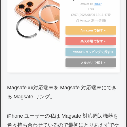
created by
Rinker
HaloLockユニバーサルリン
ESR
グ iPhone 14/14 Plus/14
¥807
(2026/08/06 12:11:47時
Pro/14 Pro Max/13/13
点 Amazon調べ-
詳細)
Pro/13 mini/13 Pro
Amazon
Max/12/12 mini/12 Pro/12
Pro Max対応 Samsung
楽天市場
Galaxy対応 スマホリング 2
Yahooショッピング
個入り ブラック・シルバー
メルカリ
Magsafe 非対応端末を Magsafe 対応端末にでき
る Magsafe リング。
iPhone ユーザーの私は Magsafe 対応周辺機器を
色々持ち合わせているので最初にとりあえずでケ