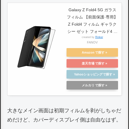
Galaxy Z Fold4 5G ガラス
フィルム 【前面保護·専用】
Z Fold4 フィルム ギャラク
シー ゼット フォールド4 外
created by
Rinker
側画面 スクリーン 保護フィ
FANOV
ルム SC-55C SCG16 液晶
強化 9H ガラス シート 自動
Amazon
吸着 【黒縁 1枚】
楽天市場
Yahooショッピング
メルカリ
大きなメイン画面は初期フィルムを剥がしちゃだ
めだけど、カバーディスプレイ側は自由なはず。