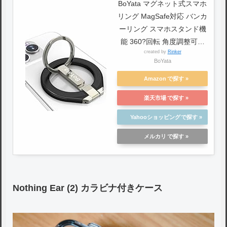
BoYata マグネット式スマホ
リング MagSafe対応 バンカ
ーリング スマホスタンド機
能 360?回転 角度調整可能
created by
Rinker
磁気増強メタルリング付き
BoYata
スマホ落下防止 取り外し可
能 コンパクト 片手操作 耐
Amazon
久性 iPhoneシリーズ
楽天市場
iPhone14・13・12 HUAWEI
XIAOMI Android全機種対応
Yahooショッピング
(ブラック)
メルカリ
Nothing Ear (2) カラビナ付きケース